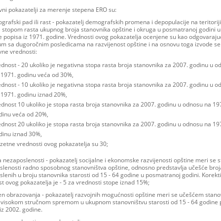
vni pokazatelji za merenje stepena ERO su:
grafski pad ili rast - pokazatelj demografskih promena i depopulacije na teritorij
 stopom rasta ukupnog broja stanovnika opštine i okruga u posmatranoj godini 
 popisa iz 1971. godine. Vrednosti ovog pokazatelja ocenjene su kao odgovaraju
jum sa dugoročnim posledicama na razvijenost opštine i na osnovu toga izvode se
vne vrednosti:
ednost - 20 ukoliko je negativna stopa rasta broja stanovnika za 2007. godinu u 
 1971. godinu veća od 30%,
ednost - 10 ukoliko je negativna stopa rasta broja stanovnika za 2007. godinu u 
 1971. godinu iznad 20%,
ednost 10 ukoliko je stopa rasta broja stanovnika za 2007. godinu u odnosu na 19
dinu veća od 20%,
ednost 20 ukoliko je stopa rasta broja stanovnika za 2007. godinu u odnosu na 19
dinu iznad 30%,
uzetne vrednosti ovog pokazatelja su 30;
a nezaposlenosti - pokazatelj socijalne i ekonomske razvijenosti opštine meri se
lenosti radno sposobnog stanovništva opštine, odnosno predstavlja učešće broj
lenih u broju stanovnika starosti od 15 - 64 godine u posmatranoj godini. Korekt
t ovog pokazatelja je - 5 za vrednosti stope iznad 15%;
en obrazovanja - pokazatelj razvojnih mogućnosti opštine meri se učešćem stano
i visokom stručnom spremom u ukupnom stanovništvu starosti od 15 - 64 godine
iz 2002. godine.