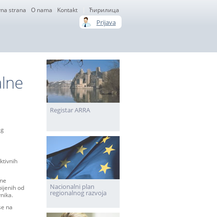
na strana
О nama
Kontakt
Ћирилица
Prijava
alne
Registar ARRA
eg
ktivnih
lne
Nacionalni plan
ijenih od
regionalnog razvoja
nika.
se na