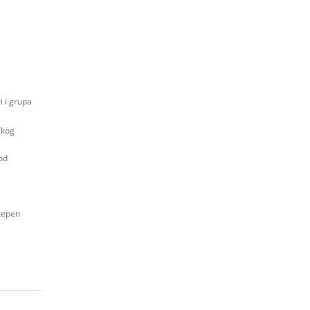
i i grupa
čkog
od
stepen