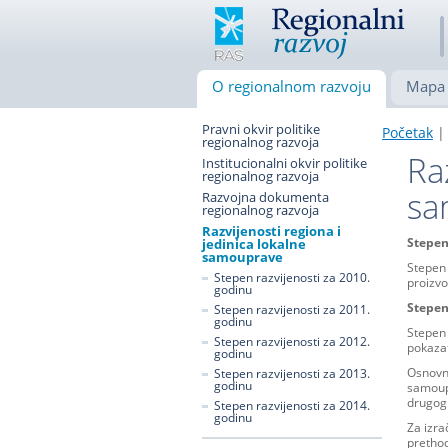
O regionalnom razvoju
Mapa 
Pravni okvir politike
Početak
| 
regionalnog razvoja
Ra
Institucionalni okvir politike
regionalnog razvoja
sa
Razvojna dokumenta
regionalnog razvoja
Razvijenosti regiona i
Stepen
jedinica lokalne
samouprave
Stepen
Stepen razvijenosti za 2010.
proizvo
godinu
Stepen
Stepen razvijenosti za 2011.
godinu
Stepen 
Stepen razvijenosti za 2012.
pokazat
godinu
Osnovni
Stepen razvijenosti za 2013.
godinu
samoupr
drugog 
Stepen razvijenosti za 2014.
godinu
Za izra
pretho