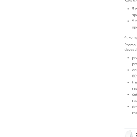
Korekti
5 
sp
5 
sp
4. komp
Prema s
devasti
pr
pr
dr
80
tr
ra
če
ra
de
ra