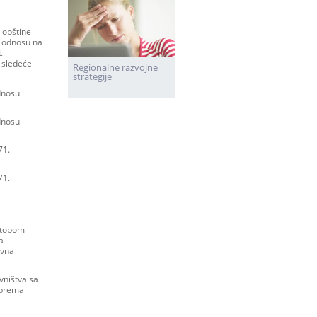
i opštine
u odnosu na
ći
 sledeće
Regionalne razvojne
strategije
odnosu
odnosu
71.
71.
 stopom
a
ivna
vništva sa
 prema