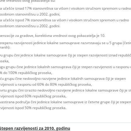
vne vrednosti ovog pokazatelja su:
za učešće iznad 17% stanovništva sa višom i visokom stručnom spremom u radno
osobnom stanovništvu u 2002. godini,
za učešće ispod 7% stanovništva sa višom i visokom stručnom spremom u radno
osobnom stanovništvu u 2002. godini.
enzacije za gradove, korektivna vrednost ovog pokazatelja je 10.
tepenu razvijenosti jedinice lokalne samouprave razvrstavaju se u 5 grupa (četir
ranih):
vu grupu čini jedinice lokalne samouprave čiji je stepen razvijenosti iznad republi
oseka,
ugu grupu čine jedinice lokalnih samouprava čiji je stepen razvijenosti u rasponu 
% do 100% republičkog proseka,
eću grupu čine nedovoljno razvijene jedinice lokalnih samouprava čiji je stepen
zvijenosti u rasponu od 60% do 80% republičkog proseka,
tvrtu grupu čini izrazito nedovoljno razvijene jedinice lokalne samouprave čiji je 
zvijenosti ispod 60% republičkog proseka,
vastirana područja čini jedinice lokalne samouprave iz četvrte grupe čiji je stepen
zvijenosti ispod 50% republičkog proseka.
Stepen razvijenosti za 2010. godinu