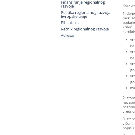
Finansiranje regionalnog
razvoja
Korekti
Politika regionalnog razvoja
1. demo
Evropske unije
meri se
Biblioteka
podatke
kriteri
Rečnik regionalnog razvoja
korekti
Adresar
vr
na
vr
na
vr
go
vr
go
iz
2. stop
nezapos
nezapos
vrednos
3. step
višom 
popisu 