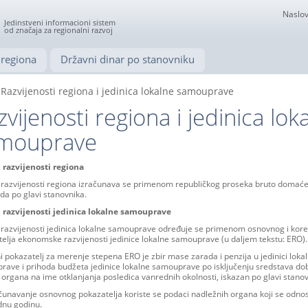
Naslov
Jedinstveni informacioni sistem
od značaja za regionalni razvoj
regiona
Državni dinar po stanovniku
Razvijenosti regiona i jedinica lokalne samouprave
zvijenosti regiona i jedinica lok
mouprave
 razvijenosti regiona
 razvijenosti regiona izračunava se primenom republičkog proseka bruto domać
da po glavi stanovnika.
 razvijenosti jedinica lokalne samouprave
razvijenosti jedinica lokalne samouprave određuje se primenom osnovnog i kore
elja ekonomske razvijenosti jedinice lokalne samouprave (u daljem tekstu: ERO).
 pokazatelj za merenje stepena ERO je zbir mase zarada i penzija u jedinici loka
ave i prihoda budžeta jedinice lokalne samouprave po isključenju sredstava dob
organa na ime otklanjanja posledica vanrednih okolnosti, iskazan po glavi stanov
čunavanje osnovnog pokazatelja koriste se podaci nadležnih organa koji se odno
dnu godinu.