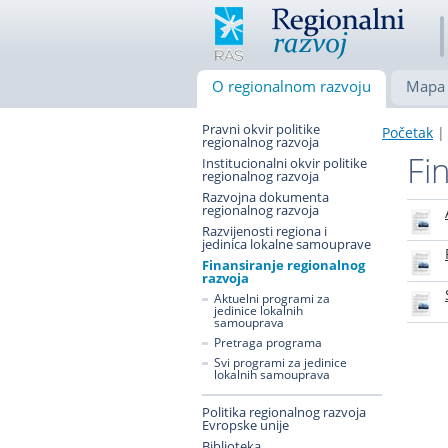
O regionalnom razvoju
Mapa 
Pravni okvir politike
Početak
| 
regionalnog razvoja
Fi
Institucionalni okvir politike
regionalnog razvoja
Razvojna dokumenta
regionalnog razvoja
Razvijenosti regiona i
jedinica lokalne samouprave
Finansiranje regionalnog
razvoja
Aktuelni programi za
jedinice lokalnih
samouprava
Pretraga programa
Svi programi za jedinice
lokalnih samouprava
Politika regionalnog razvoja
Evropske unije
Biblioteka