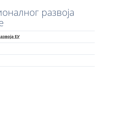
ионалног развоја
е
азвоја ЕУ