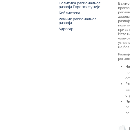
Политика регионалног
Важно 
развоја Европске уније
програ
регион
Библиотека
даљем 
Речник регионалног
развој
развоја
полити
Адресар
приват
Исто н
чланом
успост
најбољ
Развој
регион
На
пр
ос
Ре
ра
ст
Пр
ре
ре